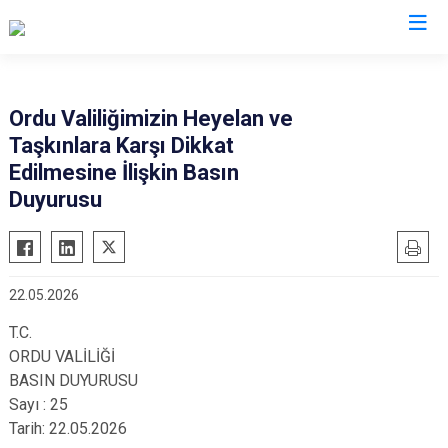
Ordu
Ordu Valiliğimizin Heyelan ve
Taşkınlara Karşı Dikkat
Akkuş
Kabadüz
Edilmesine İlişkin Basın
Aybastı
Kabataş
Duyurusu
Çamaş
Korgan
Çatalpınar
Kumru
Çaybaşı
Mesudiye
22.05.2026
Fatsa
Perşembe
T.C.
Gölköy
Ulubey
ORDU VALİLİĞİ
Gülyalı
Ünye
BASIN DUYURUSU
Sayı : 25
Gürgentepe
Altınordu
Tarih: 22.05.2026
İkizce