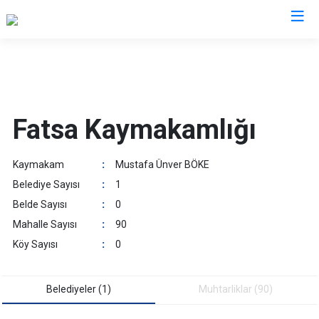
Ordu
Akkuş
Kabadüz
Fatsa Kaymakamlığı
Aybastı
Kabataş
Çamaş
Korgan
Kaymakam
:
Mustafa Ünver BÖKE
Çatalpınar
Kumru
Belediye Sayısı
:
1
Çaybaşı
Mesudiye
Belde Sayısı
:
0
Fatsa
Perşembe
Mahalle Sayısı
:
90
Gölköy
Ulubey
Köy Sayısı
:
0
Gülyalı
Ünye
Gürgentepe
Altınordu
Belediyeler (1)
Muhtarliklar (90)
İkizce