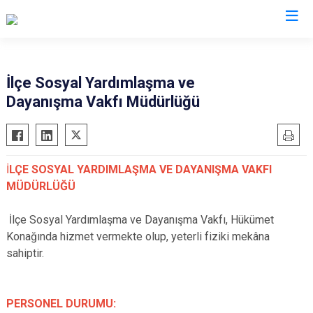
Ordu
İlçe Sosyal Yardımlaşma ve
Dayanışma Vakfı Müdürlüğü
Akkuş
Kabadüz
Aybastı
Kabataş
Çamaş
Korgan
İ
LÇE SOSYAL YARDIMLAŞMA VE DAYANIŞMA VAKFI
Çatalpınar
Kumru
MÜDÜRLÜĞÜ
Çaybaşı
Mesudiye
Fatsa
Perşembe
İlçe Sosyal Yardımlaşma ve Dayanışma Vakfı, Hükümet
Konağında hizmet vermekte olup, yeterli fiziki mekâna
Gölköy
Ulubey
sahiptir.
Gülyalı
Ünye
Gürgentepe
Altınordu
PERSONEL DURUMU:
İkizce