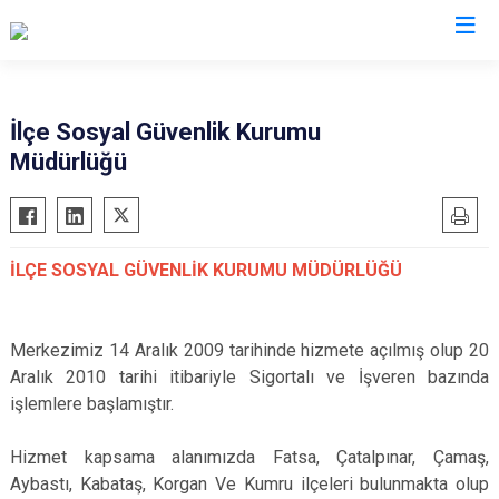
Ordu
İlçe Sosyal Güvenlik Kurumu
Müdürlüğü
Akkuş
Kabadüz
Aybastı
Kabataş
Çamaş
Korgan
İLÇE SOSYAL GÜVENLİK KURUMU MÜDÜRLÜĞÜ
Çatalpınar
Kumru
Çaybaşı
Mesudiye
Fatsa
Perşembe
Merkezimiz 14 Aralık 2009 tarihinde hizmete açılmış olup 20
Aralık 2010 tarihi itibariyle Sigortalı ve İşveren bazında
Gölköy
Ulubey
işlemlere başlamıştır.
Gülyalı
Ünye
Gürgentepe
Altınordu
Hizmet kapsama alanımızda Fatsa, Çatalpınar, Çamaş,
Aybastı, Kabataş, Korgan Ve Kumru ilçeleri bulunmakta olup
İkizce