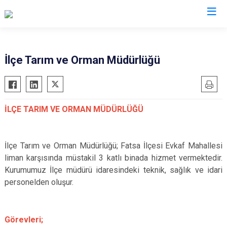
Ordu
İlçe Tarım ve Orman Müdürlüğü
Akkuş
Kabadüz
Aybastı
Kabataş
İLÇE TARIM VE ORMAN MÜDÜRLÜĞÜ
Çamaş
Korgan
Çatalpınar
Kumru
Çaybaşı
Mesudiye
İlçe Tarım ve Orman Müdürlüğü; Fatsa İlçesi Evkaf Mahallesi
liman karşısında müstakil 3 katlı binada hizmet vermektedir.
Fatsa
Perşembe
Kurumumuz İlçe müdürü idaresindeki teknik, sağlık ve idari
Gölköy
Ulubey
personelden oluşur.
Gülyalı
Ünye
Gürgentepe
Altınordu
Görevleri;
İkizce