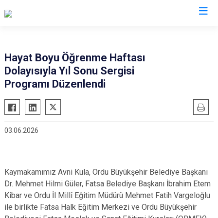
Ordu
Hayat Boyu Öğrenme Haftası
Dolayısıyla Yıl Sonu Sergisi
Akkuş
Kabadüz
Programı Düzenlendi
Aybastı
Kabataş
Çamaş
Korgan
Çatalpınar
Kumru
03.06.2026
Çaybaşı
Mesudiye
Fatsa
Perşembe
Gölköy
Ulubey
Kaymakamımız Avni Kula, Ordu Büyükşehir Belediye Başkanı
Gülyalı
Ünye
Dr. Mehmet Hilmi Güler, Fatsa Belediye Başkanı İbrahim Etem
Kibar ve Ordu İl Millî Eğitim Müdürü Mehmet Fatih Vargeloğlu
Gürgentepe
Altınordu
ile birlikte Fatsa Halk Eğitim Merkezi ve Ordu Büyükşehir
İkizce