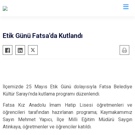
Ordu
Etik Günü Fatsa'da Kutlandı
Akkuş
Kabadüz
Aybastı
Kabataş
Çamaş
Korgan
Çatalpınar
Kumru
Çaybaşı
Mesudiye
İ
lçemizde 25 Mayıs Etik Günü dolayısıyla Fatsa Belediye
Kültür Sarayı’nda kutlama programı düzenlendi.
Fatsa
Perşembe
Gölköy
Ulubey
Fatsa Kız Anadolu İmam Hatip Lisesi öğretmenleri ve
öğrencileri tarafından hazırlanan programa; Kaymakamımız
Gülyalı
Ünye
Sayın Mehmet Yapıcı, İlçe Milli Eğitim Müdürü Saygın
Gürgentepe
Altınordu
Atinkaya, öğretmenler ve öğrenciler katıldı.
İkizce