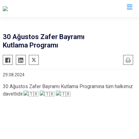
Ordu
30 Ağustos Zafer Bayramı
Kutlama Programı
Akkuş
Kabadüz
Aybastı
Kabataş
Çamaş
Korgan
29.08.2024
Çatalpınar
Kumru
30 Ağustos Zafer Bayramı Kutlama Programına tüm halkımız
Çaybaşı
Mesudiye
davetlidir.
Fatsa
Perşembe
Gölköy
Ulubey
Gülyalı
Ünye
Gürgentepe
Altınordu
İkizce