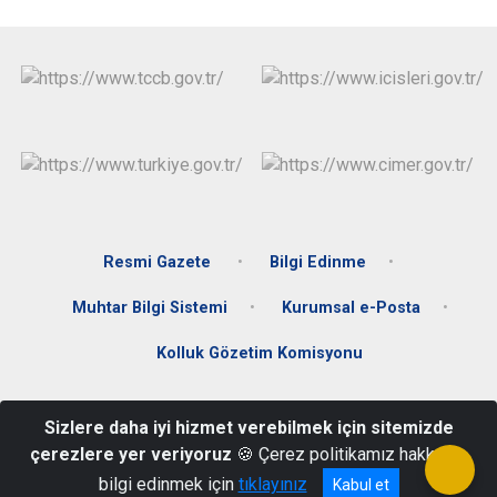
Resmi Gazete
Bilgi Edinme
Muhtar Bilgi Sistemi
Kurumsal e-Posta
Kolluk Gözetim Komisyonu
Mustafa Kemal Paşa Mahallesi Ata Caddesi Hükümet Konağı C
Sizlere daha iyi hizmet verebilmek için sitemizde
Blok Kat:3 Fatsa/ORDU
çerezlere yer veriyoruz
🍪 Çerez politikamız hakkında
Telefon: +90+452 424 33 00 Belgegeçer: +90 452 423 59 37
bilgi edinmek için
tıklayınız
Kabul et